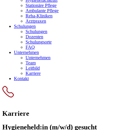
Hygienefachkraft
Stationäre Pflege
Ambulante Pflege
Reha-Kliniken
Arztpraxen
Schulungen
Schulungen
Dozenten
Schulungsorte
FAQ
Unternehmen
Unternehmen
Team
Leitbild
Karriere
Kontakt
Karriere
Hygieneheld:in (m/w/d) gesucht